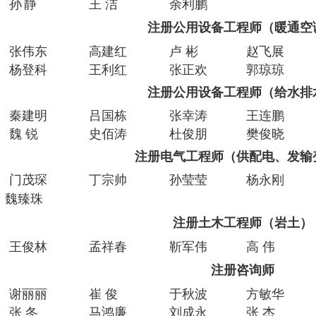
孙
静
王 洁
余利鹏
注册公用设备工程师（暖通空
张伟东
高建红
卢 彬
赵飞展
杨登科
王利红
张正欢
郭琼琼
注册公用设备工程师（给水排
秦建明
吕国栋
张幸涛
王连鹏
魏 锐
史佰涛
杜俊朋
樊俊晓
注册电气工程师（供配电、发输
门
茂琛
丁宗帅
孙莹莹
杨永刚
魏臻珠
注册土木工程师（岩土）
王俊林
孟祥春
靳军伟
高 伟
注册咨询师
谢丽丽
崔 俊
于秋波
方敏华
张 冬
马鸿廉
刘成永
张 杰