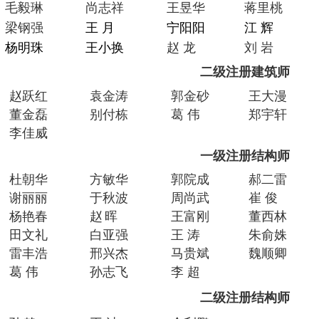
毛毅琳
尚志祥
王昱华
蒋里桃
梁钢强
王 月
宁阳阳
江 辉
杨明珠
王小换
赵 龙
刘 岩
二级注册建筑师
赵跃红
袁金涛
郭金砂
王大漫
董金磊
别付栋
葛 伟
郑宇轩
李佳威
一级注册结构师
杜朝华
方敏华
郭院成
郝二雷
谢丽丽
于秋波
周尚武
崔 俊
杨艳春
赵
晖
王富刚
董西林
田文礼
白亚强
王 涛
朱俞姝
雷丰浩
邢兴杰
马贵斌
魏顺卿
葛 伟
孙志飞
李 超
二级注册结构师