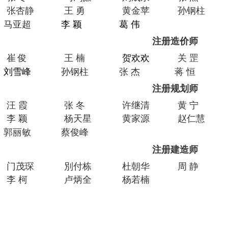
张杏静
王 勇
黄金苹
孙钢柱
马亚超
李 颖
葛 伟
注册造价师
崔
俊
王 楠
贺欢欢
关 罡
刘雪峰
孙钢柱
张 杰
蒋 恒
注册规划师
汪
霞
张 冬
许继清
黄 宁
李 颖
杨天星
黄家源
赵仁慧
郭丽敏
蔡俊峰
注册建造师
门茂琛
別付栋
杜朝华
周 静
李 柯
卢炳全
杨若楠