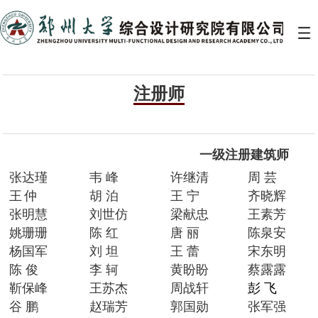
注册师
一级注册建筑师
张达瑾
韦 峰
许继清
周 芸
王
仲
胡 泊
王 宁
齐晓辉
张明慧
刘世仿
梁献忠
王素芳
姚珊珊
陈 红
唐 丽
陈泉安
杨国军
刘 坦
王 蕾
宋东明
陈 俊
李 轲
黄盼盼
蔡露露
靳保峰
王苏杰
周战轩
彭 飞
谷 鹏
赵瑞芳
郭国勋
张军强