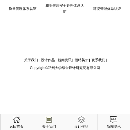
职业健康安全管理体系认
质量管理体系认证
环境管理体系认证
证
关于我们
|
设计作品
|
新闻资讯
|
招聘英才
|
联系我们
|
Copyright©郑州大学综合设计研究院有限公司
返回首页
关于我们
设计作品
新闻资讯